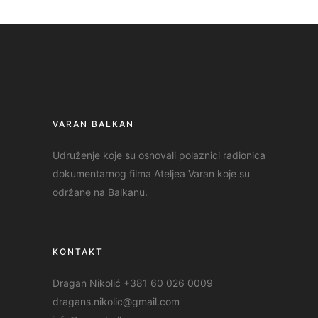
VARAN BALKAN
Udruženje koje su osnovali polaznici radionica
dokumentarnog filma Ateljea Varan koje su
održane na Balkanu.
KONTAKT
Dragan Nikolić +381 60 026 0009
dragans.nikolic@gmail.com